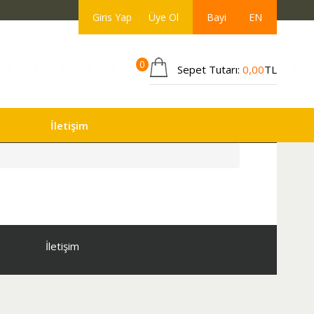
Giris Yap
Üye Ol
Bayi
EN
0
Sepet Tutarı:
0,00
TL
İletişim
İletişim