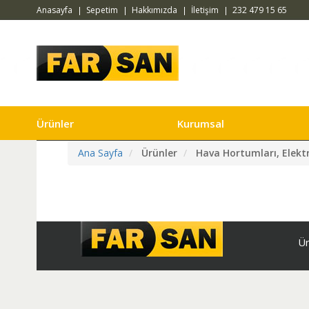
Anasayfa
Sepetim
Hakkımızda
İletişim
232 479 15 65
Ürünler
Kurumsal
Ana Sayfa
Ürünler
Hava Hortumları, Elektr
Ür