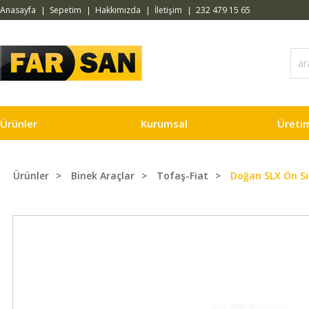
Anasayfa
Sepetim
Hakkımızda
İletişim
232 479 15 65
Ürünler
Kurumsal
Üreti
Ürünler
Binek Araçlar
Tofaş-Fiat
Doğan SLX Ön S