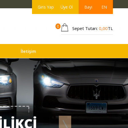
Giris Yap
Üye Ol
Bayi
EN
0
Sepet Tutarı:
0,00
TL
İletişim