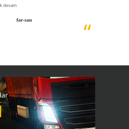
rak devam
far-san
lar