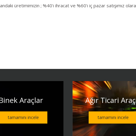
andaki üretimimizin ; %40'ı ihracat ve %60'ı iç pazar satışımız ola
Binek Araçlar
Ağır Ticari Araç
tamamını incele
tamamını incele